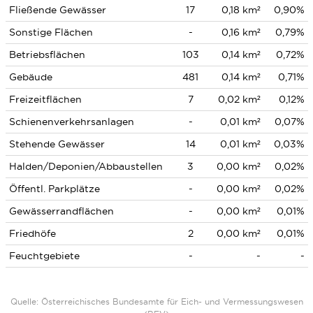
Fließende Gewässer
17
0,18 km²
0,90%
Sonstige Flächen
-
0,16 km²
0,79%
Betriebsflächen
103
0,14 km²
0,72%
Gebäude
481
0,14 km²
0,71%
Freizeitflächen
7
0,02 km²
0,12%
Schienenverkehrsanlagen
-
0,01 km²
0,07%
Stehende Gewässer
14
0,01 km²
0,03%
Halden/Deponien/Abbaustellen
3
0,00 km²
0,02%
Öffentl. Parkplätze
-
0,00 km²
0,02%
Gewässerrandflächen
-
0,00 km²
0,01%
Friedhöfe
2
0,00 km²
0,01%
Feuchtgebiete
-
-
-
Quelle: Österreichisches Bundesamte für Eich- und Vermessungswesen