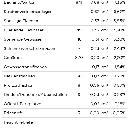
Bauland/Gärten
841
0,68 km²
7,33%
Straßenverkehrsanlagen
-
0,62 km²
6,62%
Sonstige Flächen
-
0,37 km²
3,95%
Fließende Gewässer
49
0,33 km²
3,50%
Stehende Gewässer
48
0,31 km²
3,38%
Schienenverkehrsanlagen
-
0,23 km²
2,43%
Gebäude
870
0,20 km²
2,20%
Gewässerrandflächen
-
0,17 km²
1,84%
Betriebsflächen
56
0,17 km²
1,79%
Freizeitflächen
8
0,05 km²
0,57%
Halden/Deponien/Abbaustellen
9
0,03 km²
0,29%
Öffentl. Parkplätze
-
0,02 km²
0,16%
Friedhöfe
3
0,00 km²
0,05%
Feuchtgebiete
-
-
-