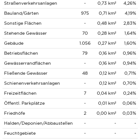
Straßenverkehrsanlagen
-
0,73 km²
4,26%
Bauland/Gärten
975
0,71 km²
4,19%
Sonstige Flächen
-
0,48 km²
2,83%
Stehende Gewässer
70
0,28 km²
1,64%
Gebäude
1.056
0,27 km²
1,60%
Betriebsflächen
79
0,16 km²
0,96%
Gewässerrandflächen
-
0,16 km²
0,94%
Fließende Gewässer
48
0,12 km²
0,71%
Schienenverkehrsanlagen
-
0,12 km²
0,70%
Freizeitflächen
7
0,04 km²
0,24%
Öffentl. Parkplätze
-
0,01 km²
0,06%
Friedhöfe
2
0,00 km²
0,03%
Halden/Deponien/Abbaustellen
-
-
-
Feuchtgebiete
-
-
-