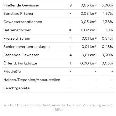
Fließende Gewässer
9
0,06 km²
3,00%
Sonstige Flächen
-
0,03 km²
1,57%
Gewässerrandflächen
-
0,03 km²
1,38%
Betriebsflächen
18
0,02 km²
1,11%
Freizeitflächen
4
0,01 km²
0,54%
Schienenverkehrsanlagen
-
0,01 km²
0,48%
Stehende Gewässer
4
0,01 km²
0,30%
Öffentl. Parkplätze
1
0,00 km²
0,03%
Friedhöfe
-
-
-
Halden/Deponien/Abbaustellen
-
-
-
Feuchtgebiete
-
-
-
Quelle: Österreichisches Bundesamte für Eich- und Vermessungswesen
(BEV)