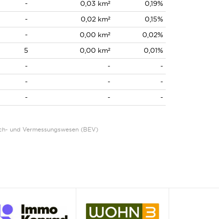
-
0,03 km²
0,19%
-
0,02 km²
0,15%
-
0,00 km²
0,02%
5
0,00 km²
0,01%
-
-
-
-
-
-
-
-
-
Eich- und Vermessungswesen (BEV)