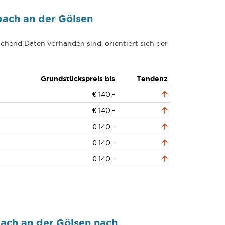
ach an der Gölsen
chend Daten vorhanden sind, orientiert sich der
n
Grundstückspreis bis
Tendenz
-
€ 140.-
-
€ 140.-
-
€ 140.-
-
€ 140.-
-
€ 140.-
ach an der Gölsen nach