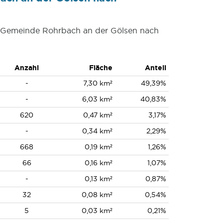
er Gemeinde Rohrbach an der Gölsen nach
Anzahl
Fläche
Anteil
-
7,30 km²
49,39%
-
6,03 km²
40,83%
620
0,47 km²
3,17%
-
0,34 km²
2,29%
668
0,19 km²
1,26%
66
0,16 km²
1,07%
-
0,13 km²
0,87%
32
0,08 km²
0,54%
5
0,03 km²
0,21%