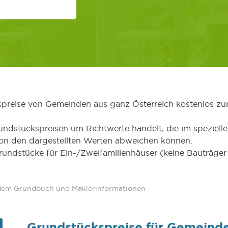
kspreise von Gemeinden aus ganz Österreich kostenlos zu
undstückspreisen um Richtwerte handelt, die im speziellen
von den dargestellten Werten abweichen können.
Grundstücke für Ein-/Zweifamilienhäuser (keine Bauträg
 dem Grundbuch und Maklerinformationen
Grundstückspreise für Gemeind