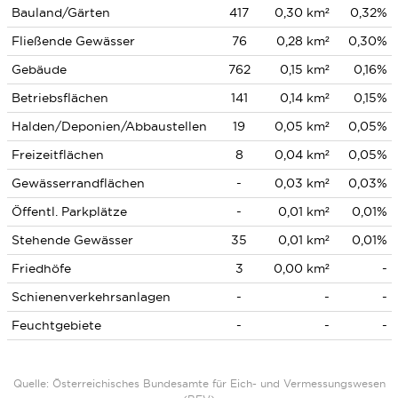
Bauland/Gärten
417
0,30 km²
0,32%
Fließende Gewässer
76
0,28 km²
0,30%
Gebäude
762
0,15 km²
0,16%
Betriebsflächen
141
0,14 km²
0,15%
Halden/Deponien/Abbaustellen
19
0,05 km²
0,05%
Freizeitflächen
8
0,04 km²
0,05%
Gewässerrandflächen
-
0,03 km²
0,03%
Öffentl. Parkplätze
-
0,01 km²
0,01%
Stehende Gewässer
35
0,01 km²
0,01%
Friedhöfe
3
0,00 km²
-
Schienenverkehrsanlagen
-
-
-
Feuchtgebiete
-
-
-
Quelle: Österreichisches Bundesamte für Eich- und Vermessungswesen