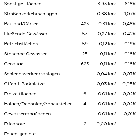
Sonstige Flächen
-
3,93 km²
6,18%
Straßenverkehrsanlagen
-
0,68 km²
1,07%
Bauland/Gärten
423
0,31 km²
0,48%
Fließende Gewässer
53
0,27 km²
0,42%
Betriebsflächen
59
0,12 km²
0,19%
Stehende Gewässer
25
0,11 km²
0,18%
Gebäude
623
0,11 km²
0,18%
Schienenverkehrsanlagen
-
0,04 km²
0,07%
Öffentl. Parkplätze
-
0,03 km²
0,05%
Freizeitflächen
6
0,01 km²
0,02%
Halden/Deponien/Abbaustellen
4
0,01 km²
0,02%
Gewässerrandflächen
-
0,01 km²
0,01%
Friedhöfe
2
0,00 km²
-
Feuchtgebiete
-
-
-