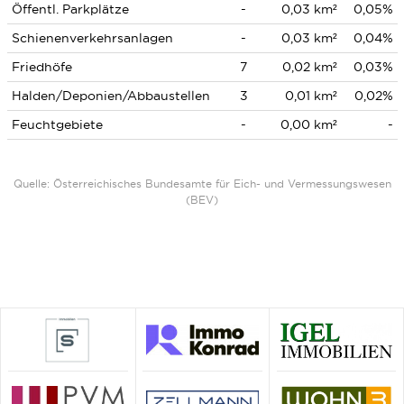
Öffentl. Parkplätze
-
0,03 km²
0,05%
Schienenverkehrsanlagen
-
0,03 km²
0,04%
Friedhöfe
7
0,02 km²
0,03%
Halden/Deponien/Abbaustellen
3
0,01 km²
0,02%
Feuchtgebiete
-
0,00 km²
-
Quelle: Österreichisches Bundesamte für Eich- und Vermessungswesen
(BEV)