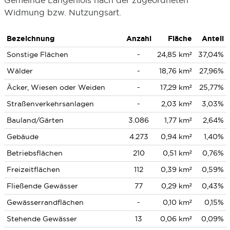
Gemeinde Langenlois nach der zugeordneten
Widmung bzw. Nutzungsart.
Bezeichnung
Anzahl
Fläche
Anteil
Sonstige Flächen
-
24,85 km²
37,04%
Wälder
-
18,76 km²
27,96%
Äcker, Wiesen oder Weiden
-
17,29 km²
25,77%
Straßenverkehrsanlagen
-
2,03 km²
3,03%
Bauland/Gärten
3.086
1,77 km²
2,64%
Gebäude
4.273
0,94 km²
1,40%
Betriebsflächen
210
0,51 km²
0,76%
Freizeitflächen
112
0,39 km²
0,59%
Fließende Gewässer
77
0,29 km²
0,43%
Gewässerrandflächen
-
0,10 km²
0,15%
Stehende Gewässer
13
0,06 km²
0,09%