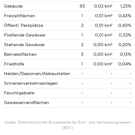
Gebäude
93
0,02 km²
1,23%
Freizeitflächen
1
0,01 km²
0,43%
Öffentl. Parkplätze
2
0,01 km²
0,40%
Fließende Gewässer
1
0,01 km²
0,32%
Stehende Gewässer
2
0,00 km²
0,20%
Betriebsflächen
3
0,00 km²
0,13%
Friedhöfe
1
0,00 km²
0,04%
Halden/Deponien/Abbaustellen
-
-
-
Schienenverkehrsanlagen
-
-
-
Feuchtgebiete
-
-
-
Gewässerrandflächen
-
-
-
Quelle: Österreichisches Bundesamte für Eich- und Vermessungswesen
(BEV)