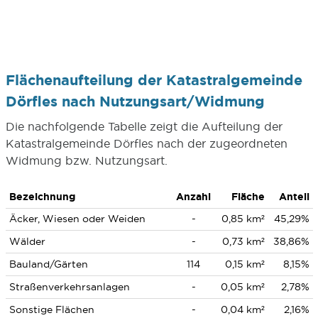
Flächenaufteilung der Katastralgemeinde
Dörfles nach Nutzungsart/Widmung
Die nachfolgende Tabelle zeigt die Aufteilung der
Katastralgemeinde Dörfles nach der zugeordneten
Widmung bzw. Nutzungsart.
Bezeichnung
Anzahl
Fläche
Anteil
Äcker, Wiesen oder Weiden
-
0,85 km²
45,29%
Wälder
-
0,73 km²
38,86%
Bauland/Gärten
114
0,15 km²
8,15%
Straßenverkehrsanlagen
-
0,05 km²
2,78%
Sonstige Flächen
-
0,04 km²
2,16%