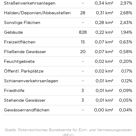
Straßenverkehrsanlagen
-
0,34 km²
2,97%
Halden/Deponien/Abbaustellen
28
0,31 km²
2,68%
Sonstige Flächen
-
0,28 km²
2,43%
Gebäude
828
0,22 km²
1,94%
Freizeitflächen
15
0,07 km²
0,63%
Fließende Gewässer
20
0,07 km²
0,58%
Feuchtgebiete
-
0,02 km²
0,20%
Öffentl. Parkplätze
-
0,02 km²
0,17%
Schienenverkehrsanlagen
-
0,01 km²
0,12%
Friedhöfe
3
0,01 km²
0,09%
Stehende Gewässer
3
0,01 km²
0,05%
Gewässerrandflächen
-
0,00 km²
0,04%
Quelle: Österreichisches Bundesamte für Eich- und Vermessungswesen
(BEV)