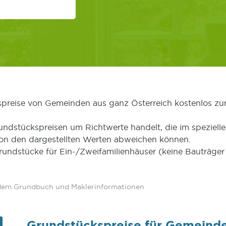
kspreise von Gemeinden aus ganz Österreich kostenlos zu
undstückspreisen um Richtwerte handelt, die im speziellen
von den dargestellten Werten abweichen können.
Grundstücke für Ein-/Zweifamilienhäuser (keine Bauträg
 dem Grundbuch und Maklerinformationen
Grundstückspreise für Gemeind