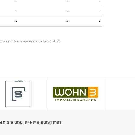
-
-
-
-
-
-
-
-
-
Eich- und Vermessungswesen (BEV)
len Sie uns Ihre Meinung mit!