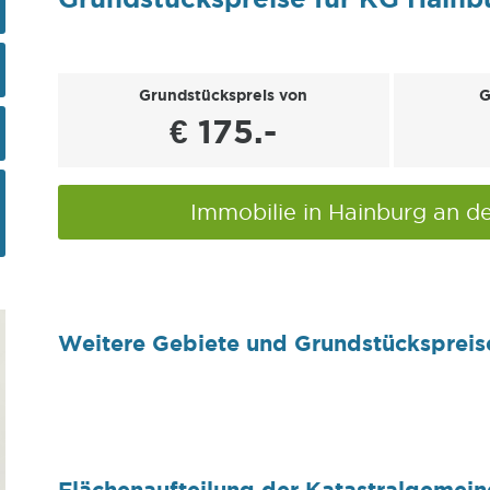
Grundstückspreis von
G
€ 175.-
Immobilie in Hainburg an 
Weitere Gebiete und Grundstückspreis
Flächenaufteilung der Katastralgemei