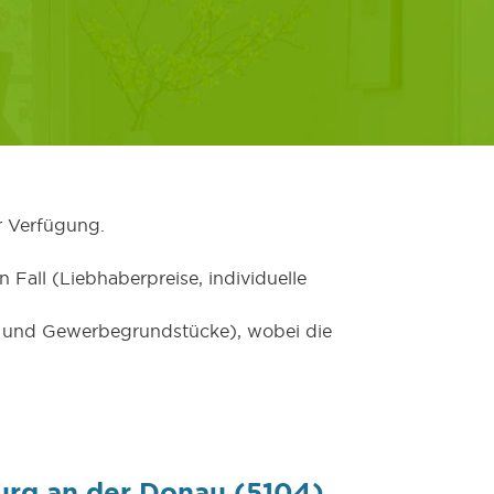
r Verfügung.
 Fall (Liebhaberpreise, individuelle
er und Gewerbegrundstücke), wobei die
urg an der Donau (5104)