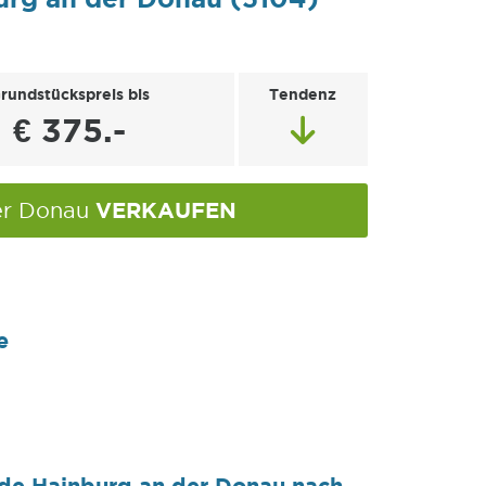
rundstückspreis bis
Tendenz
€ 375.-
VERKAUFEN
der Donau
e
nde Hainburg an der Donau nach