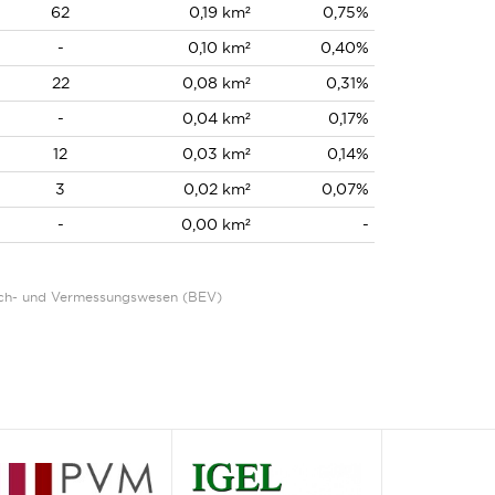
62
0,19 km²
0,75%
-
0,10 km²
0,40%
22
0,08 km²
0,31%
-
0,04 km²
0,17%
12
0,03 km²
0,14%
3
0,02 km²
0,07%
-
0,00 km²
-
Eich- und Vermessungswesen (BEV)