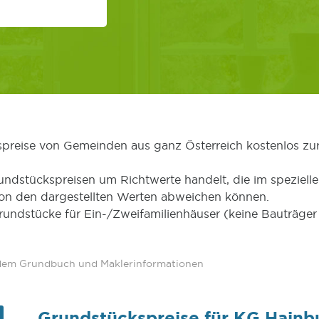
kspreise von Gemeinden aus ganz Österreich kostenlos zu
undstückspreisen um Richtwerte handelt, die im speziellen
von den dargestellten Werten abweichen können.
Grundstücke für Ein-/Zweifamilienhäuser (keine Bauträg
 dem Grundbuch und Maklerinformationen
Grundstückspreise für KG Hainb