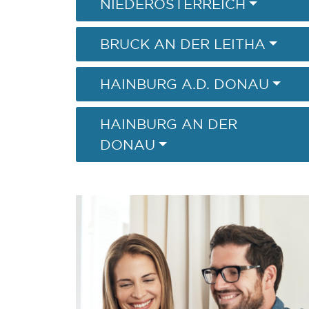
NIEDERÖSTERREICH
BRUCK AN DER LEITHA
HAINBURG A.D. DONAU
HAINBURG AN DER
DONAU