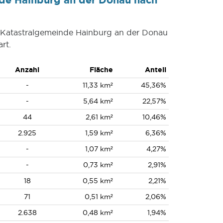
r Katastralgemeinde Hainburg an der Donau
rt.
Anzahl
Fläche
Anteil
-
11,33 km²
45,36%
-
5,64 km²
22,57%
44
2,61 km²
10,46%
2.925
1,59 km²
6,36%
-
1,07 km²
4,27%
-
0,73 km²
2,91%
18
0,55 km²
2,21%
71
0,51 km²
2,06%
2.638
0,48 km²
1,94%