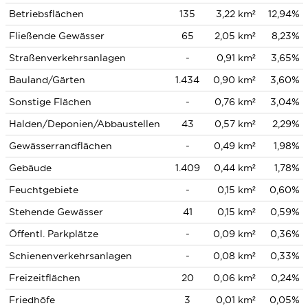
Betriebsflächen
135
3,22 km²
12,94%
Fließende Gewässer
65
2,05 km²
8,23%
Straßenverkehrsanlagen
-
0,91 km²
3,65%
Bauland/Gärten
1.434
0,90 km²
3,60%
Sonstige Flächen
-
0,76 km²
3,04%
Halden/Deponien/Abbaustellen
43
0,57 km²
2,29%
Gewässerrandflächen
-
0,49 km²
1,98%
Gebäude
1.409
0,44 km²
1,78%
Feuchtgebiete
-
0,15 km²
0,60%
Stehende Gewässer
41
0,15 km²
0,59%
Öffentl. Parkplätze
-
0,09 km²
0,36%
Schienenverkehrsanlagen
-
0,08 km²
0,33%
Freizeitflächen
20
0,06 km²
0,24%
Friedhöfe
3
0,01 km²
0,05%