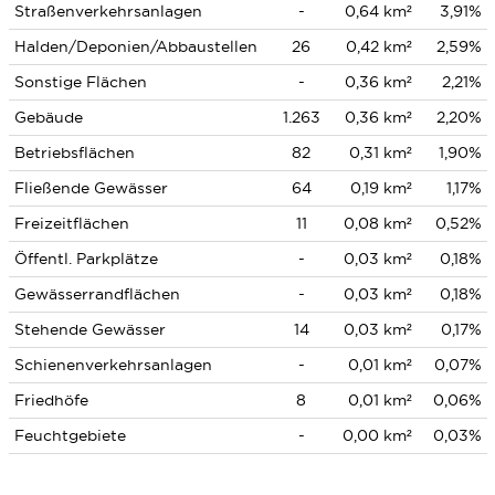
Straßenverkehrsanlagen
-
0,64 km²
3,91%
Halden/Deponien/Abbaustellen
26
0,42 km²
2,59%
Sonstige Flächen
-
0,36 km²
2,21%
Gebäude
1.263
0,36 km²
2,20%
Betriebsflächen
82
0,31 km²
1,90%
Fließende Gewässer
64
0,19 km²
1,17%
Freizeitflächen
11
0,08 km²
0,52%
Öffentl. Parkplätze
-
0,03 km²
0,18%
Gewässerrandflächen
-
0,03 km²
0,18%
Stehende Gewässer
14
0,03 km²
0,17%
Schienenverkehrsanlagen
-
0,01 km²
0,07%
Friedhöfe
8
0,01 km²
0,06%
Feuchtgebiete
-
0,00 km²
0,03%