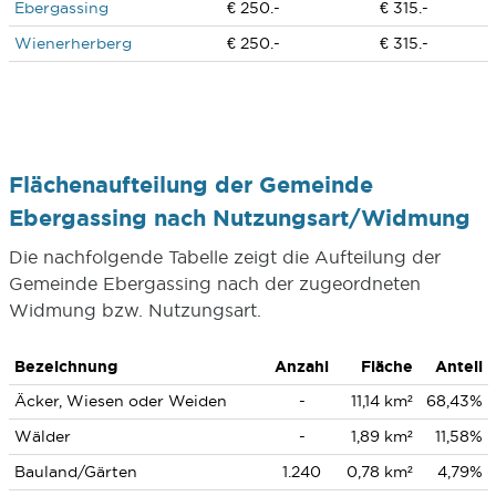
Ebergassing
€ 250.-
€ 315.-
Wienerherberg
€ 250.-
€ 315.-
Flächenaufteilung der Gemeinde
Ebergassing nach Nutzungsart/Widmung
Die nachfolgende Tabelle zeigt die Aufteilung der
Gemeinde Ebergassing nach der zugeordneten
Widmung bzw. Nutzungsart.
Bezeichnung
Anzahl
Fläche
Anteil
Äcker, Wiesen oder Weiden
-
11,14 km²
68,43%
Wälder
-
1,89 km²
11,58%
Bauland/Gärten
1.240
0,78 km²
4,79%