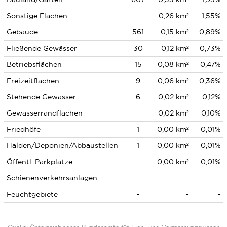
Sonstige Flächen
-
0,26 km²
1,55%
Gebäude
561
0,15 km²
0,89%
Fließende Gewässer
30
0,12 km²
0,73%
Betriebsflächen
15
0,08 km²
0,47%
Freizeitflächen
9
0,06 km²
0,36%
Stehende Gewässer
6
0,02 km²
0,12%
Gewässerrandflächen
-
0,02 km²
0,10%
Friedhöfe
1
0,00 km²
0,01%
Halden/Deponien/Abbaustellen
1
0,00 km²
0,01%
Öffentl. Parkplätze
-
0,00 km²
0,01%
Schienenverkehrsanlagen
-
-
-
Feuchtgebiete
-
-
-