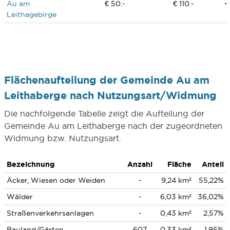
Au am
€ 50.-
€ 110.-
Leithagebirge
Flächenaufteilung der Gemeinde Au am
Leithaberge nach Nutzungsart/Widmung
Die nachfolgende Tabelle zeigt die Aufteilung der
Gemeinde Au am Leithaberge nach der zugeordneten
Widmung bzw. Nutzungsart.
Bezeichnung
Anzahl
Fläche
Anteil
Äcker, Wiesen oder Weiden
-
9,24 km²
55,22%
Wälder
-
6,03 km²
36,02%
Straßenverkehrsanlagen
-
0,43 km²
2,57%
Bauland/Gärten
607
0,33 km²
1,95%