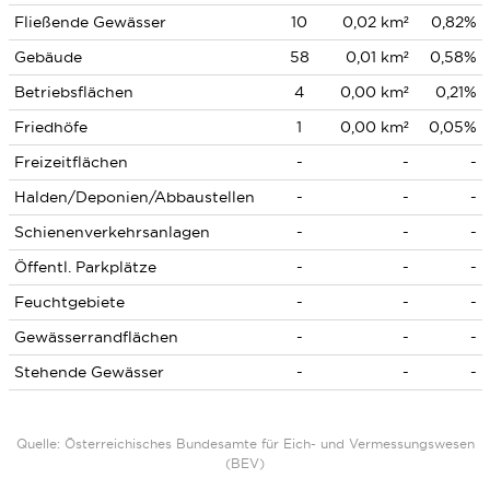
Fließende Gewässer
10
0,02 km²
0,82%
Gebäude
58
0,01 km²
0,58%
Betriebsflächen
4
0,00 km²
0,21%
Friedhöfe
1
0,00 km²
0,05%
Freizeitflächen
-
-
-
Halden/Deponien/Abbaustellen
-
-
-
Schienenverkehrsanlagen
-
-
-
Öffentl. Parkplätze
-
-
-
Feuchtgebiete
-
-
-
Gewässerrandflächen
-
-
-
Stehende Gewässer
-
-
-
Quelle: Österreichisches Bundesamte für Eich- und Vermessungswesen
(BEV)