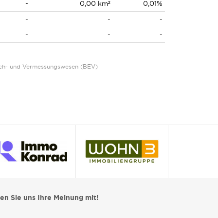
-
0,00 km²
0,01%
-
-
-
-
-
-
Eich- und Vermessungswesen (BEV)
len Sie uns Ihre Meinung mit!