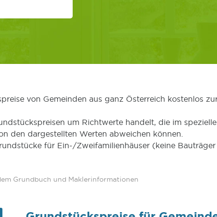
kspreise von Gemeinden aus ganz Österreich kostenlos zu
undstückspreisen um Richtwerte handelt, die im speziellen
von den dargestellten Werten abweichen können.
Grundstücke für Ein-/Zweifamilienhäuser (keine Bauträg
 dem Grundbuch und Maklerinformationen
Grundstückspreise für Gemeinde