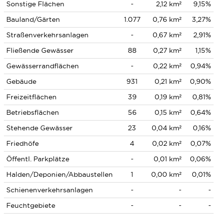
Sonstige Flächen
-
2,12 km²
9,15%
Bauland/Gärten
1.077
0,76 km²
3,27%
Straßenverkehrsanlagen
-
0,67 km²
2,91%
Fließende Gewässer
88
0,27 km²
1,15%
Gewässerrandflächen
-
0,22 km²
0,94%
Gebäude
931
0,21 km²
0,90%
Freizeitflächen
39
0,19 km²
0,81%
Betriebsflächen
56
0,15 km²
0,64%
Stehende Gewässer
23
0,04 km²
0,16%
Friedhöfe
4
0,02 km²
0,07%
Öffentl. Parkplätze
-
0,01 km²
0,06%
Halden/Deponien/Abbaustellen
1
0,00 km²
0,01%
Schienenverkehrsanlagen
-
-
-
Feuchtgebiete
-
-
-