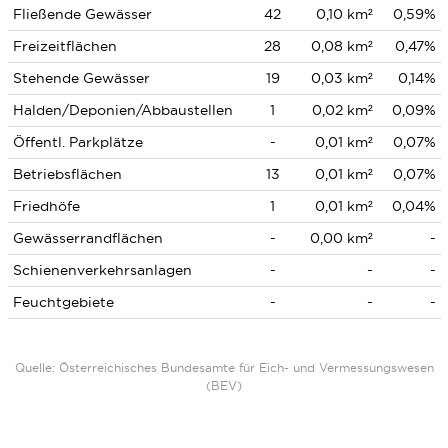
Fließende Gewässer
42
0,10 km²
0,59%
Freizeitflächen
28
0,08 km²
0,47%
Stehende Gewässer
19
0,03 km²
0,14%
Halden/Deponien/Abbaustellen
1
0,02 km²
0,09%
Öffentl. Parkplätze
-
0,01 km²
0,07%
Betriebsflächen
13
0,01 km²
0,07%
Friedhöfe
1
0,01 km²
0,04%
Gewässerrandflächen
-
0,00 km²
-
Schienenverkehrsanlagen
-
-
-
Feuchtgebiete
-
-
-
Quelle: Österreichisches Bundesamte für Eich- und Vermessungswesen
(BEV)