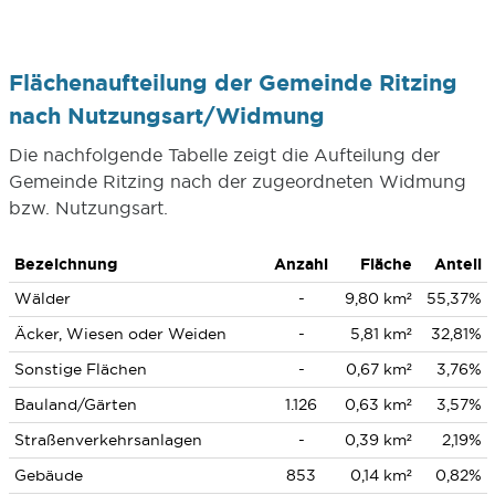
Flächenaufteilung der Gemeinde Ritzing
nach Nutzungsart/Widmung
Die nachfolgende Tabelle zeigt die Aufteilung der
Gemeinde Ritzing nach der zugeordneten Widmung
bzw. Nutzungsart.
Bezeichnung
Anzahl
Fläche
Anteil
Wälder
-
9,80 km²
55,37%
Äcker, Wiesen oder Weiden
-
5,81 km²
32,81%
Sonstige Flächen
-
0,67 km²
3,76%
Bauland/Gärten
1.126
0,63 km²
3,57%
Straßenverkehrsanlagen
-
0,39 km²
2,19%
Gebäude
853
0,14 km²
0,82%