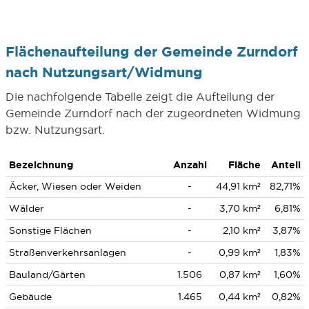
Flächenaufteilung der Gemeinde Zurndorf
nach Nutzungsart/Widmung
Die nachfolgende Tabelle zeigt die Aufteilung der
Gemeinde Zurndorf nach der zugeordneten Widmung
bzw. Nutzungsart.
Bezeichnung
Anzahl
Fläche
Anteil
Äcker, Wiesen oder Weiden
-
44,91 km²
82,71%
Wälder
-
3,70 km²
6,81%
Sonstige Flächen
-
2,10 km²
3,87%
Straßenverkehrsanlagen
-
0,99 km²
1,83%
Bauland/Gärten
1.506
0,87 km²
1,60%
Gebäude
1.465
0,44 km²
0,82%