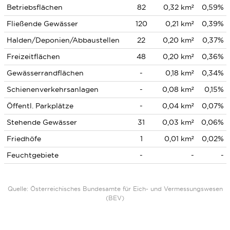
Betriebsflächen
82
0,32 km²
0,59%
Fließende Gewässer
120
0,21 km²
0,39%
Halden/Deponien/Abbaustellen
22
0,20 km²
0,37%
Freizeitflächen
48
0,20 km²
0,36%
Gewässerrandflächen
-
0,18 km²
0,34%
Schienenverkehrsanlagen
-
0,08 km²
0,15%
Öffentl. Parkplätze
-
0,04 km²
0,07%
Stehende Gewässer
31
0,03 km²
0,06%
Friedhöfe
1
0,01 km²
0,02%
Feuchtgebiete
-
-
-
Quelle: Österreichisches Bundesamte für Eich- und Vermessungswesen
(BEV)