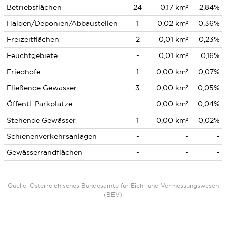
Betriebsflächen
24
0,17 km²
2,84%
Halden/Deponien/Abbaustellen
1
0,02 km²
0,36%
Freizeitflächen
2
0,01 km²
0,23%
Feuchtgebiete
-
0,01 km²
0,16%
Friedhöfe
1
0,00 km²
0,07%
Fließende Gewässer
3
0,00 km²
0,05%
Öffentl. Parkplätze
-
0,00 km²
0,04%
Stehende Gewässer
1
0,00 km²
0,02%
Schienenverkehrsanlagen
-
-
-
Gewässerrandflächen
-
-
-
Quelle: Österreichisches Bundesamte für Eich- und Vermessungswesen
(BEV)