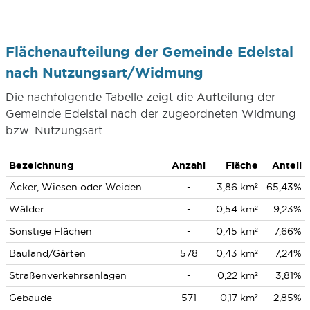
Flächenaufteilung der Gemeinde Edelstal
nach Nutzungsart/Widmung
Die nachfolgende Tabelle zeigt die Aufteilung der
Gemeinde Edelstal nach der zugeordneten Widmung
bzw. Nutzungsart.
Bezeichnung
Anzahl
Fläche
Anteil
Äcker, Wiesen oder Weiden
-
3,86 km²
65,43%
Wälder
-
0,54 km²
9,23%
Sonstige Flächen
-
0,45 km²
7,66%
Bauland/Gärten
578
0,43 km²
7,24%
Straßenverkehrsanlagen
-
0,22 km²
3,81%
Gebäude
571
0,17 km²
2,85%