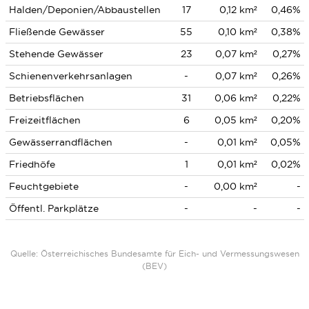
Halden/Deponien/Abbaustellen
17
0,12 km²
0,46%
Fließende Gewässer
55
0,10 km²
0,38%
Stehende Gewässer
23
0,07 km²
0,27%
Schienenverkehrsanlagen
-
0,07 km²
0,26%
Betriebsflächen
31
0,06 km²
0,22%
Freizeitflächen
6
0,05 km²
0,20%
Gewässerrandflächen
-
0,01 km²
0,05%
Friedhöfe
1
0,01 km²
0,02%
Feuchtgebiete
-
0,00 km²
-
Öffentl. Parkplätze
-
-
-
Quelle: Österreichisches Bundesamte für Eich- und Vermessungswesen
(BEV)