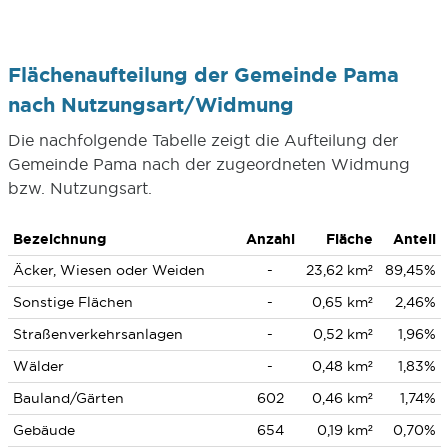
Flächenaufteilung der Gemeinde Pama
nach Nutzungsart/Widmung
Die nachfolgende Tabelle zeigt die Aufteilung der
Gemeinde Pama nach der zugeordneten Widmung
bzw. Nutzungsart.
Bezeichnung
Anzahl
Fläche
Anteil
Äcker, Wiesen oder Weiden
-
23,62 km²
89,45%
Sonstige Flächen
-
0,65 km²
2,46%
Straßenverkehrsanlagen
-
0,52 km²
1,96%
Wälder
-
0,48 km²
1,83%
Bauland/Gärten
602
0,46 km²
1,74%
Gebäude
654
0,19 km²
0,70%