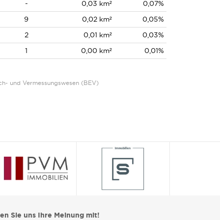
-
0,03 km²
0,07%
9
0,02 km²
0,05%
2
0,01 km²
0,03%
1
0,00 km²
0,01%
Eich- und Vermessungswesen (BEV)
len Sie uns Ihre Meinung mit!