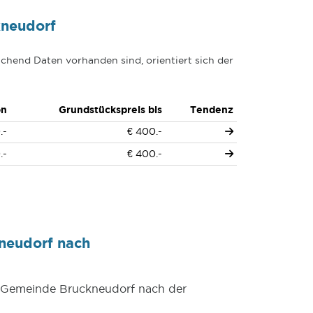
kneudorf
chend Daten vorhanden sind, orientiert sich der
on
Grundstückspreis bis
Tendenz
.-
€ 400.-
.-
€ 400.-
neudorf nach
er Gemeinde Bruckneudorf nach der