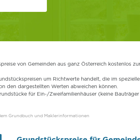
kspreise von Gemeinden aus ganz Österreich kostenlos zu
undstückspreisen um Richtwerte handelt, die im speziellen
von den dargestellten Werten abweichen können.
Grundstücke für Ein-/Zweifamilienhäuser (keine Bauträg
 dem Grundbuch und Maklerinformationen
Grundstückspreise für Gemeind