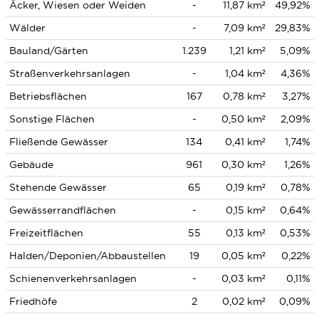
Äcker, Wiesen oder Weiden
-
11,87 km²
49,92%
Wälder
-
7,09 km²
29,83%
Bauland/Gärten
1.239
1,21 km²
5,09%
Straßenverkehrsanlagen
-
1,04 km²
4,36%
Betriebsflächen
167
0,78 km²
3,27%
Sonstige Flächen
-
0,50 km²
2,09%
Fließende Gewässer
134
0,41 km²
1,74%
Gebäude
961
0,30 km²
1,26%
Stehende Gewässer
65
0,19 km²
0,78%
Gewässerrandflächen
-
0,15 km²
0,64%
Freizeitflächen
55
0,13 km²
0,53%
Halden/Deponien/Abbaustellen
19
0,05 km²
0,22%
Schienenverkehrsanlagen
-
0,03 km²
0,11%
Friedhöfe
2
0,02 km²
0,09%