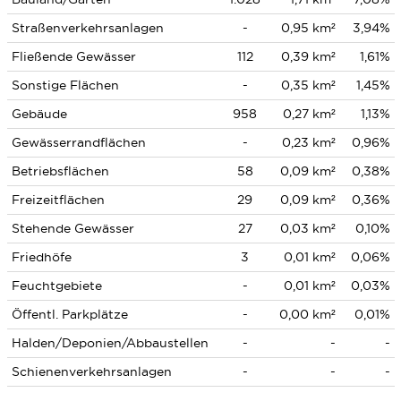
Straßenverkehrsanlagen
-
0,95 km²
3,94%
Fließende Gewässer
112
0,39 km²
1,61%
Sonstige Flächen
-
0,35 km²
1,45%
Gebäude
958
0,27 km²
1,13%
Gewässerrandflächen
-
0,23 km²
0,96%
Betriebsflächen
58
0,09 km²
0,38%
Freizeitflächen
29
0,09 km²
0,36%
Stehende Gewässer
27
0,03 km²
0,10%
Friedhöfe
3
0,01 km²
0,06%
Feuchtgebiete
-
0,01 km²
0,03%
Öffentl. Parkplätze
-
0,00 km²
0,01%
Halden/Deponien/Abbaustellen
-
-
-
Schienenverkehrsanlagen
-
-
-