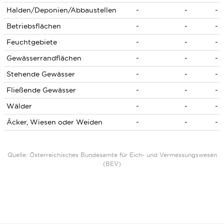
Halden/Deponien/Abbaustellen
-
-
-
Betriebsflächen
-
-
-
Feuchtgebiete
-
-
-
Gewässerrandflächen
-
-
-
Stehende Gewässer
-
-
-
Fließende Gewässer
-
-
-
Wälder
-
-
-
Äcker, Wiesen oder Weiden
-
-
-
Quelle: Österreichisches Bundesamte für Eich- und Vermessungswesen
(BEV)