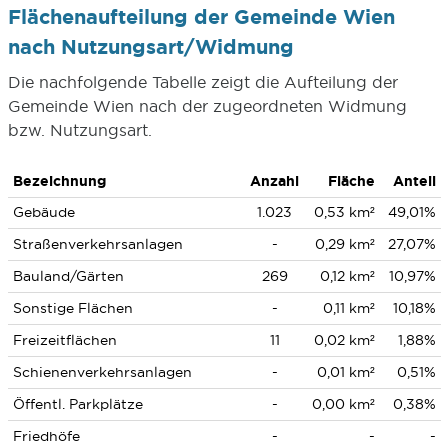
Flächenaufteilung der Gemeinde Wien
nach Nutzungsart/Widmung
Die nachfolgende Tabelle zeigt die Aufteilung der
Gemeinde Wien nach der zugeordneten Widmung
bzw. Nutzungsart.
Bezeichnung
Anzahl
Fläche
Anteil
Gebäude
1.023
0,53 km²
49,01%
Straßenverkehrsanlagen
-
0,29 km²
27,07%
Bauland/Gärten
269
0,12 km²
10,97%
Sonstige Flächen
-
0,11 km²
10,18%
Freizeitflächen
11
0,02 km²
1,88%
Schienenverkehrsanlagen
-
0,01 km²
0,51%
Öffentl. Parkplätze
-
0,00 km²
0,38%
Friedhöfe
-
-
-