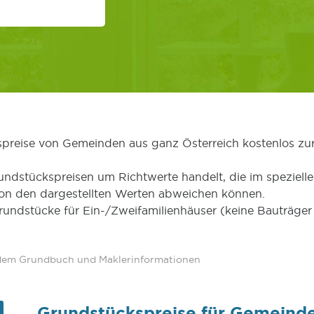
kspreise von Gemeinden aus ganz Österreich kostenlos zu
undstückspreisen um Richtwerte handelt, die im speziellen
von den dargestellten Werten abweichen können.
Grundstücke für Ein-/Zweifamilienhäuser (keine Bauträg
 dem Grundbuch und Maklerinformationen
Grundstückspreise für Gemeind