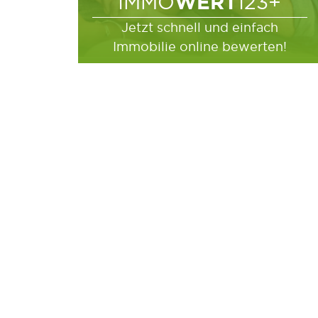
WERT
IMMO
123+
Jetzt schnell und einfach
Immobilie online bewerten!