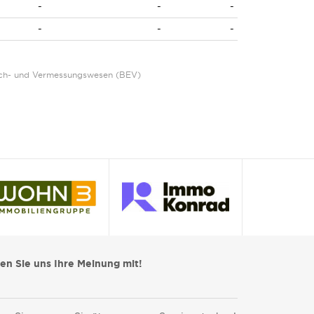
-
-
-
-
-
-
Eich- und Vermessungswesen (BEV)
len Sie uns Ihre Meinung mit!