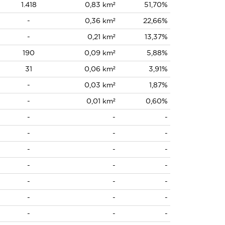
1.418
0,83 km²
51,70%
-
0,36 km²
22,66%
-
0,21 km²
13,37%
190
0,09 km²
5,88%
31
0,06 km²
3,91%
-
0,03 km²
1,87%
-
0,01 km²
0,60%
-
-
-
-
-
-
-
-
-
-
-
-
-
-
-
-
-
-
-
-
-