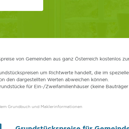
kspreise von Gemeinden aus ganz Österreich kostenlos zu
undstückspreisen um Richtwerte handelt, die im speziellen
von den dargestellten Werten abweichen können.
Grundstücke für Ein-/Zweifamilienhäuser (keine Bauträg
 dem Grundbuch und Maklerinformationen
Grundstückspreise für Gemeind