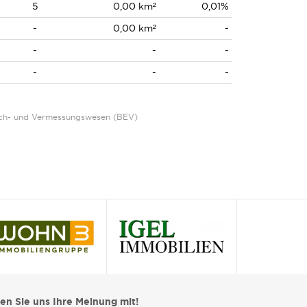
5
0,00 km²
0,01%
-
0,00 km²
-
-
-
-
-
-
-
Eich- und Vermessungswesen (BEV)
len Sie uns Ihre Meinung mit!