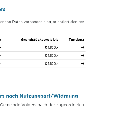
rs
chend Daten vorhanden sind, orientiert sich der
n
Grundstückspreis bis
Tendenz
-
€ 1.100.-
-
€ 1.100.-
-
€ 1.100.-
ers nach Nutzungsart/Widmung
er Gemeinde Volders nach der zugeordneten