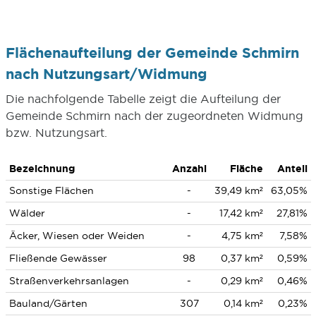
Flächenaufteilung der Gemeinde Schmirn
nach Nutzungsart/Widmung
Die nachfolgende Tabelle zeigt die Aufteilung der
Gemeinde Schmirn nach der zugeordneten Widmung
bzw. Nutzungsart.
Bezeichnung
Anzahl
Fläche
Anteil
Sonstige Flächen
-
39,49 km²
63,05%
Wälder
-
17,42 km²
27,81%
Äcker, Wiesen oder Weiden
-
4,75 km²
7,58%
Fließende Gewässer
98
0,37 km²
0,59%
Straßenverkehrsanlagen
-
0,29 km²
0,46%
Bauland/Gärten
307
0,14 km²
0,23%