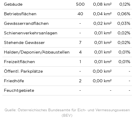
Gebäude
500
0,08 km²
0,12%
Betriebsflächen
40
0,04 km²
0,06%
Gewässerrandflächen
-
0,02 km²
0,03%
Schienenverkehrsanlagen
-
0,01 km²
0,02%
Stehende Gewässer
7
0,01 km²
0,02%
Halden/Deponien/Abbaustellen
4
0,01 km²
0,01%
Freizeitflächen
1
0,01 km²
0,01%
Öffentl. Parkplätze
-
0,00 km²
-
Friedhöfe
2
0,00 km²
-
Feuchtgebiete
-
-
-
Quelle: Österreichisches Bundesamte für Eich- und Vermessungswesen
(BEV)