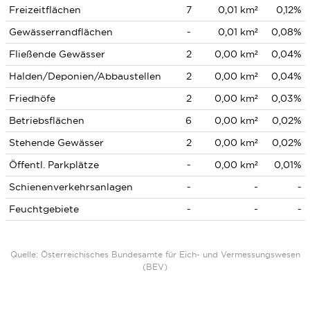
Freizeitflächen
7
0,01 km²
0,12%
Gewässerrandflächen
-
0,01 km²
0,08%
Fließende Gewässer
2
0,00 km²
0,04%
Halden/Deponien/Abbaustellen
2
0,00 km²
0,04%
Friedhöfe
2
0,00 km²
0,03%
Betriebsflächen
6
0,00 km²
0,02%
Stehende Gewässer
2
0,00 km²
0,02%
Öffentl. Parkplätze
-
0,00 km²
0,01%
Schienenverkehrsanlagen
-
-
-
Feuchtgebiete
-
-
-
Quelle: Österreichisches Bundesamte für Eich- und Vermessungswesen
(BEV)