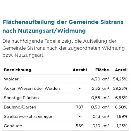
Flächenaufteilung der Gemeinde Sistrans
nach Nutzungsart/Widmung
Die nachfolgende Tabelle zeigt die Aufteilung der
Gemeinde Sistrans nach der zugeordneten Widmung
bzw. Nutzungsart.
Bezeichnung
Anzahl
Fläche
Anteil
Wälder
-
4,30 km²
54,23%
Äcker, Wiesen oder Weiden
-
2,32 km²
29,23%
Sonstige Flächen
-
0,55 km²
6,96%
Bauland/Gärten
787
0,50 km²
6,30%
Straßenverkehrsanlagen
-
0,13 km²
1,69%
Gebäude
569
0,10 km²
1,23%