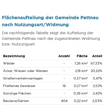
Flächenaufteilung der Gemeinde Pettnau
nach Nutzungsart/Widmung
Die nachfolgende Tabelle zeigt die Aufteilung der
Gemeinde Pettnau nach der zugeordneten Widmung
bzw. Nutzungsart.
Bezeichnung
Anzahl
Fläche
Anteil
Wälder
-
7,26 km²
67,33%
Äcker, Wiesen oder Weiden
-
2,18 km²
20,22%
Straßenverkehrsanlagen
-
0,37 km²
3,47%
Fließende Gewässer
16
0,27 km²
2,52%
Sonstige Flächen
-
0,26 km²
2,42%
Bauland/Gärten
404
0,22 km²
2,03%