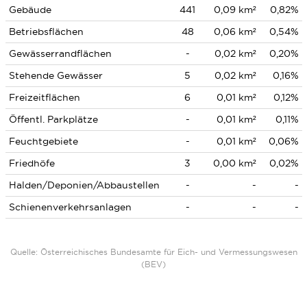
Gebäude
441
0,09 km²
0,82%
Betriebsflächen
48
0,06 km²
0,54%
Gewässerrandflächen
-
0,02 km²
0,20%
Stehende Gewässer
5
0,02 km²
0,16%
Freizeitflächen
6
0,01 km²
0,12%
Öffentl. Parkplätze
-
0,01 km²
0,11%
Feuchtgebiete
-
0,01 km²
0,06%
Friedhöfe
3
0,00 km²
0,02%
Halden/Deponien/Abbaustellen
-
-
-
Schienenverkehrsanlagen
-
-
-
Quelle: Österreichisches Bundesamte für Eich- und Vermessungswesen
(BEV)