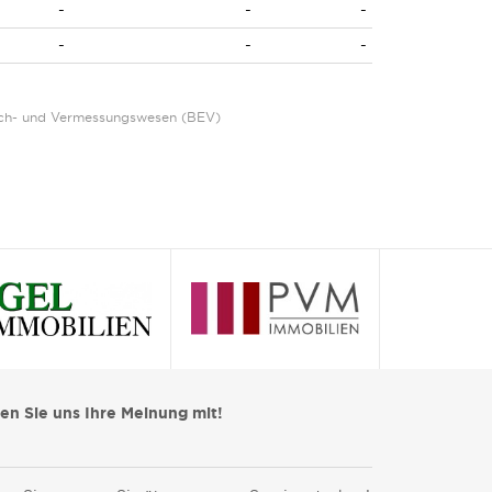
-
-
-
-
-
-
Eich- und Vermessungswesen (BEV)
len Sie uns Ihre Meinung mit!