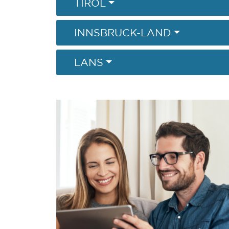
TIROL
INNSBRUCK-LAND
LANS