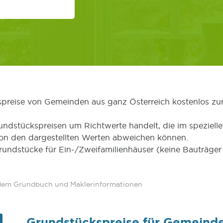
kspreise von Gemeinden aus ganz Österreich kostenlos zu
undstückspreisen um Richtwerte handelt, die im speziellen
von den dargestellten Werten abweichen können.
Grundstücke für Ein-/Zweifamilienhäuser (keine Bauträg
 dem Grundbuch und Maklerinformationen
Grundstückspreise für Gemeind