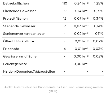
Betriebsflächen
110
0,24 km²
1,25%
Fließende Gewässer
19
0,14 km²
0,71%
Freizeitflächen
12
0,07 km²
0,34%
Stehende Gewässer
7
0,03 km²
0,14%
Schienenverkehrsanlagen
-
0,02 km²
0,11%
Öffentl. Parkplätze
-
0,01 km²
0,07%
Friedhöfe
4
0,01 km²
0,03%
Gewässerrandflächen
-
0,00 km²
0,02%
Feuchtgebiete
-
0,00 km²
-
Halden/Deponien/Abbaustellen
-
-
-
Quelle: Österreichisches Bundesamte für Eich- und Vermessungswesen
(BEV)