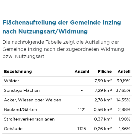
Flächenaufteilung der Gemeinde Inzing
nach Nutzungsart/Widmung
Die nachfolgende Tabelle zeigt die Aufteilung der
Gemeinde Inzing nach der zugeordneten Widmung
bzw. Nutzungsart.
Bezeichnung
Anzahl
Fläche
Anteil
Wälder
-
7,59 km²
39,19%
Sonstige Flächen
-
7,29 km²
37,65%
Äcker, Wiesen oder Weiden
-
2,78 km²
14,35%
Bauland/Gärten
1.121
0,56 km²
2,88%
Straßenverkehrsanlagen
-
0,37 km²
1,90%
Gebäude
1.125
0,26 km²
1,36%