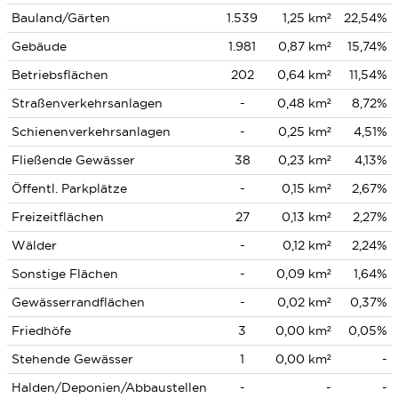
Bauland/Gärten
1.539
1,25 km²
22,54%
Gebäude
1.981
0,87 km²
15,74%
Betriebsflächen
202
0,64 km²
11,54%
Straßenverkehrsanlagen
-
0,48 km²
8,72%
Schienenverkehrsanlagen
-
0,25 km²
4,51%
Fließende Gewässer
38
0,23 km²
4,13%
Öffentl. Parkplätze
-
0,15 km²
2,67%
Freizeitflächen
27
0,13 km²
2,27%
Wälder
-
0,12 km²
2,24%
Sonstige Flächen
-
0,09 km²
1,64%
Gewässerrandflächen
-
0,02 km²
0,37%
Friedhöfe
3
0,00 km²
0,05%
Stehende Gewässer
1
0,00 km²
-
Halden/Deponien/Abbaustellen
-
-
-