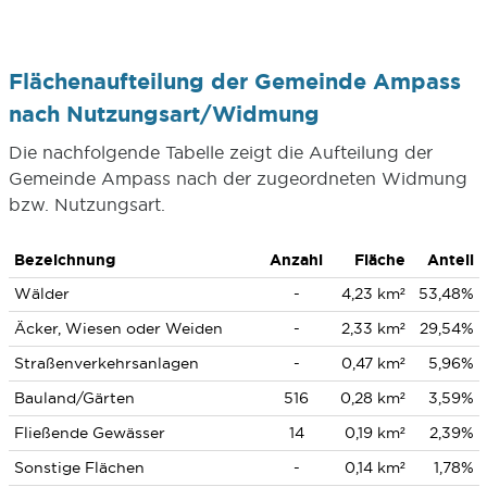
Flächenaufteilung der Gemeinde Ampass
nach Nutzungsart/Widmung
Die nachfolgende Tabelle zeigt die Aufteilung der
Gemeinde Ampass nach der zugeordneten Widmung
bzw. Nutzungsart.
Bezeichnung
Anzahl
Fläche
Anteil
Wälder
-
4,23 km²
53,48%
Äcker, Wiesen oder Weiden
-
2,33 km²
29,54%
Straßenverkehrsanlagen
-
0,47 km²
5,96%
Bauland/Gärten
516
0,28 km²
3,59%
Fließende Gewässer
14
0,19 km²
2,39%
Sonstige Flächen
-
0,14 km²
1,78%