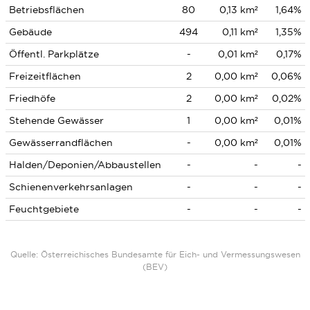
Betriebsflächen
80
0,13 km²
1,64%
Gebäude
494
0,11 km²
1,35%
Öffentl. Parkplätze
-
0,01 km²
0,17%
Freizeitflächen
2
0,00 km²
0,06%
Friedhöfe
2
0,00 km²
0,02%
Stehende Gewässer
1
0,00 km²
0,01%
Gewässerrandflächen
-
0,00 km²
0,01%
Halden/Deponien/Abbaustellen
-
-
-
Schienenverkehrsanlagen
-
-
-
Feuchtgebiete
-
-
-
Quelle: Österreichisches Bundesamte für Eich- und Vermessungswesen
(BEV)