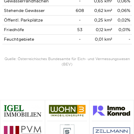
Gewässerrandflächen
-
0,65 km²
0,06%
Stehende Gewässer
608
0,62 km²
0,06%
Öffentl. Parkplätze
-
0,25 km²
0,02%
Friedhöfe
53
0,12 km²
0,01%
Feuchtgebiete
-
0,01 km²
-
Quelle: Österreichisches Bundesamte für Eich- und Vermessungswesen
(BEV)