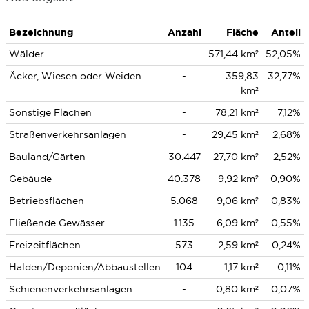
Bezeichnung
Anzahl
Fläche
Anteil
Wälder
-
571,44 km²
52,05%
Äcker, Wiesen oder Weiden
-
359,83
32,77%
km²
Sonstige Flächen
-
78,21 km²
7,12%
Straßenverkehrsanlagen
-
29,45 km²
2,68%
Bauland/Gärten
30.447
27,70 km²
2,52%
Gebäude
40.378
9,92 km²
0,90%
Betriebsflächen
5.068
9,06 km²
0,83%
Fließende Gewässer
1.135
6,09 km²
0,55%
Freizeitflächen
573
2,59 km²
0,24%
Halden/Deponien/Abbaustellen
104
1,17 km²
0,11%
Schienenverkehrsanlagen
-
0,80 km²
0,07%