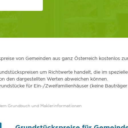
kspreise von Gemeinden aus ganz Österreich kostenlos zu
undstückspreisen um Richtwerte handelt, die im speziellen
von den dargestellten Werten abweichen können.
Grundstücke für Ein-/Zweifamilienhäuser (keine Bauträg
 dem Grundbuch und Maklerinformationen
Grundstückspreise für Gemeinde