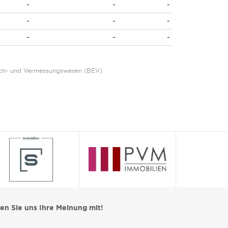
-
-
-
-
-
-
-
-
-
Eich- und Vermessungswesen (BEV)
len Sie uns Ihre Meinung mit!