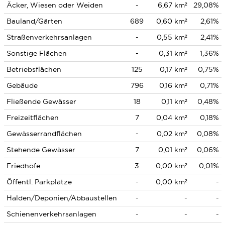
Äcker, Wiesen oder Weiden
-
6,67 km²
29,08%
Bauland/Gärten
689
0,60 km²
2,61%
Straßenverkehrsanlagen
-
0,55 km²
2,41%
Sonstige Flächen
-
0,31 km²
1,36%
Betriebsflächen
125
0,17 km²
0,75%
Gebäude
796
0,16 km²
0,71%
Fließende Gewässer
18
0,11 km²
0,48%
Freizeitflächen
7
0,04 km²
0,18%
Gewässerrandflächen
-
0,02 km²
0,08%
Stehende Gewässer
7
0,01 km²
0,06%
Friedhöfe
3
0,00 km²
0,01%
Öffentl. Parkplätze
-
0,00 km²
-
Halden/Deponien/Abbaustellen
-
-
-
Schienenverkehrsanlagen
-
-
-