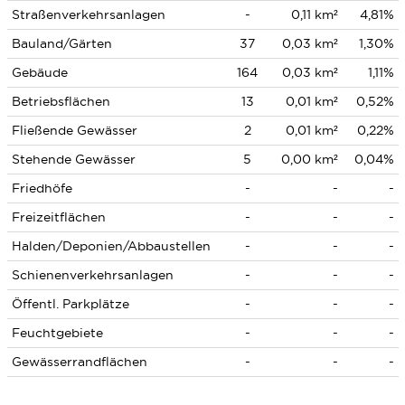
Straßenverkehrsanlagen
-
0,11 km²
4,81%
Bauland/Gärten
37
0,03 km²
1,30%
Gebäude
164
0,03 km²
1,11%
Betriebsflächen
13
0,01 km²
0,52%
Fließende Gewässer
2
0,01 km²
0,22%
Stehende Gewässer
5
0,00 km²
0,04%
Friedhöfe
-
-
-
Freizeitflächen
-
-
-
Halden/Deponien/Abbaustellen
-
-
-
Schienenverkehrsanlagen
-
-
-
Öffentl. Parkplätze
-
-
-
Feuchtgebiete
-
-
-
Gewässerrandflächen
-
-
-