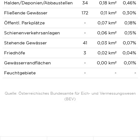
Halden/Deponien/Abbaustellen
34
0,18 km²
0,46%
Fließende Gewässer
172
0,11 km²
0,30%
Öffentl. Parkplätze
-
0,07 km²
0,18%
Schienenverkehrsanlagen
-
0,06 km²
0,15%
Stehende Gewässer
41
0,03 km²
0,07%
Friedhöfe
3
0,02 km²
0,04%
Gewässerrandflächen
-
0,00 km²
0,01%
Feuchtgebiete
-
-
-
Quelle: Österreichisches Bundesamte für Eich- und Vermessungswesen
(BEV)