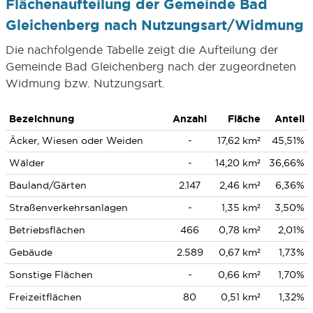
Flächenaufteilung der Gemeinde Bad
Gleichenberg nach Nutzungsart/Widmung
Die nachfolgende Tabelle zeigt die Aufteilung der
Gemeinde Bad Gleichenberg nach der zugeordneten
Widmung bzw. Nutzungsart.
Bezeichnung
Anzahl
Fläche
Anteil
Äcker, Wiesen oder Weiden
-
17,62 km²
45,51%
Wälder
-
14,20 km²
36,66%
Bauland/Gärten
2.147
2,46 km²
6,36%
Straßenverkehrsanlagen
-
1,35 km²
3,50%
Betriebsflächen
466
0,78 km²
2,01%
Gebäude
2.589
0,67 km²
1,73%
Sonstige Flächen
-
0,66 km²
1,70%
Freizeitflächen
80
0,51 km²
1,32%