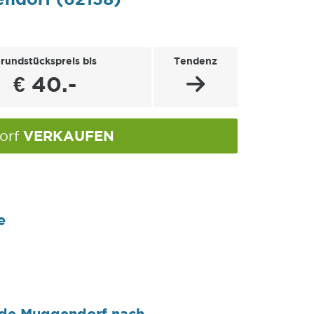
rundstückspreis bis
Tendenz
€ 40.-
VERKAUFEN
orf
e
nde Muggendorf nach