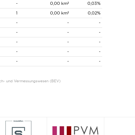
-
0,00 km²
0,03%
1
0,00 km²
0,02%
-
-
-
-
-
-
-
-
-
-
-
-
-
-
-
Eich- und Vermessungswesen (BEV)