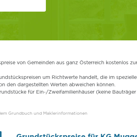
kspreise von Gemeinden aus ganz Österreich kostenlos zu
undstückspreisen um Richtwerte handelt, die im speziellen
von den dargestellten Werten abweichen können.
Grundstücke für Ein-/Zweifamilienhäuser (keine Bauträg
 dem Grundbuch und Maklerinformationen
Grundstückspreise für KG Mugg