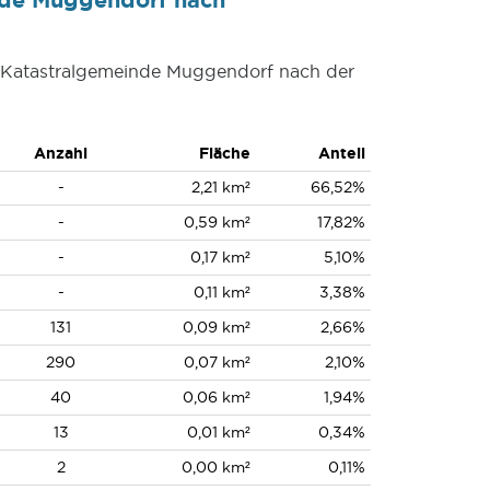
er Katastralgemeinde Muggendorf nach der
Anzahl
Fläche
Anteil
-
2,21 km²
66,52%
-
0,59 km²
17,82%
-
0,17 km²
5,10%
-
0,11 km²
3,38%
131
0,09 km²
2,66%
290
0,07 km²
2,10%
40
0,06 km²
1,94%
13
0,01 km²
0,34%
2
0,00 km²
0,11%