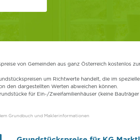
kspreise von Gemeinden aus ganz Österreich kostenlos zu
undstückspreisen um Richtwerte handelt, die im speziellen
von den dargestellten Werten abweichen können.
Grundstücke für Ein-/Zweifamilienhäuser (keine Bauträg
 dem Grundbuch und Maklerinformationen
Grundstückspreise für KG Marktl