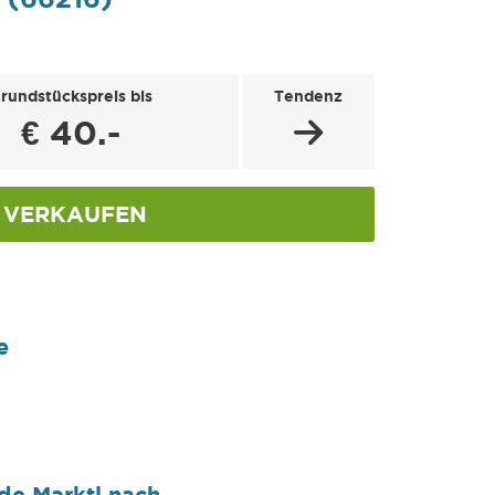
rundstückspreis bis
Tendenz
€ 40.-
VERKAUFEN
l
e
de Marktl nach