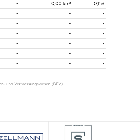
-
0,00 km²
0,11%
-
-
-
-
-
-
-
-
-
-
-
-
-
-
-
-
-
-
Eich- und Vermessungswesen (BEV)