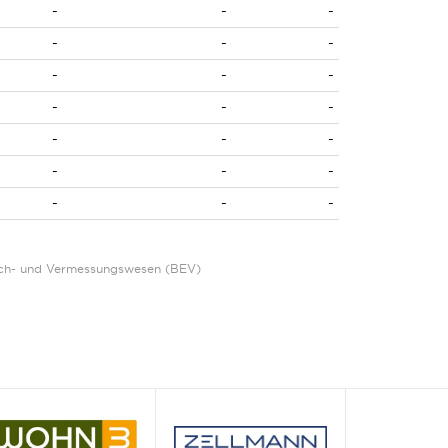
-
-
-
-
-
-
-
-
-
-
-
-
-
-
-
-
-
-
-
-
-
Eich- und Vermessungswesen (BEV)