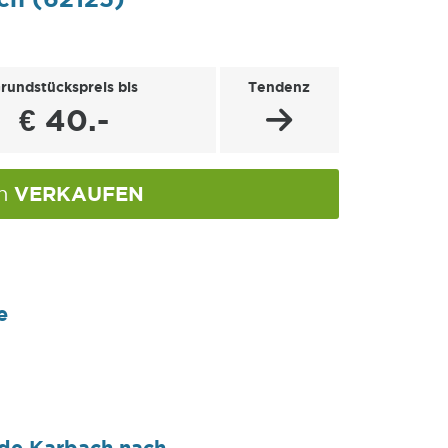
rundstückspreis bis
Tendenz
€ 40.-
VERKAUFEN
ch
e
nde Karbach nach