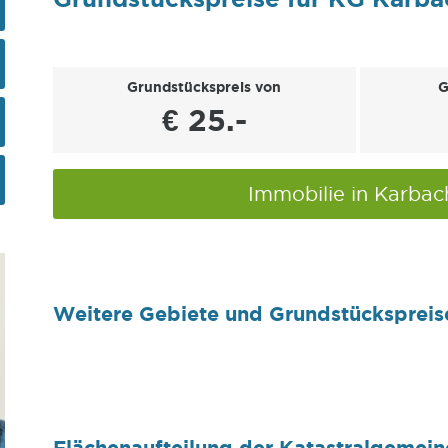
Grundstückspreis von
G
€ 25.-
Immobilie in Karba
Weitere Gebiete und Grundstückspreis
Flächenaufteilung der Katastralgemei