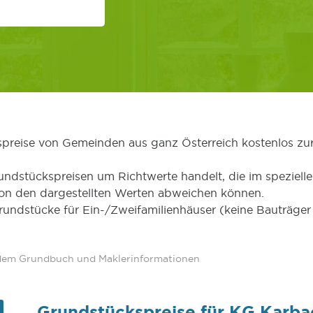
kspreise von Gemeinden aus ganz Österreich kostenlos zu
undstückspreisen um Richtwerte handelt, die im speziellen
von den dargestellten Werten abweichen können.
Grundstücke für Ein-/Zweifamilienhäuser (keine Bauträg
 dem Grundbuch und Maklerinformationen
Grundstückspreise für KG Karba