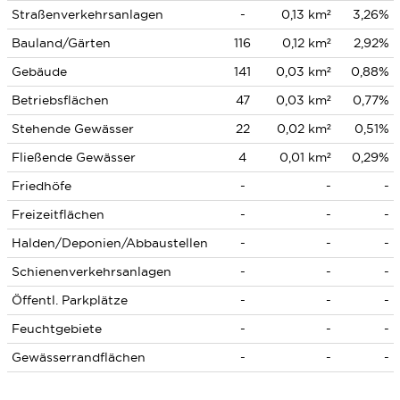
Straßenverkehrsanlagen
-
0,13 km²
3,26%
Bauland/Gärten
116
0,12 km²
2,92%
Gebäude
141
0,03 km²
0,88%
Betriebsflächen
47
0,03 km²
0,77%
Stehende Gewässer
22
0,02 km²
0,51%
Fließende Gewässer
4
0,01 km²
0,29%
Friedhöfe
-
-
-
Freizeitflächen
-
-
-
Halden/Deponien/Abbaustellen
-
-
-
Schienenverkehrsanlagen
-
-
-
Öffentl. Parkplätze
-
-
-
Feuchtgebiete
-
-
-
Gewässerrandflächen
-
-
-