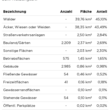
Bezeichnung
Anzahl
Fläche
Anteil
Wälder
-
39,76 km²
45,10%
Äcker, Wiesen oder Weiden
-
38,35 km²
43,49%
Straßenverkehrsanlagen
-
2,50 km²
2,84%
Bauland/Gärten
2.209
2,37 km²
2,69%
Sonstige Flächen
-
2,03 km²
2,30%
Betriebsflächen
575
1,45 km²
1,65%
Gebäude
2.985
0,86 km²
0,98%
Fließende Gewässer
54
0,46 km²
0,52%
Freizeitflächen
41
0,16 km²
0,18%
Gewässerrandflächen
-
0,10 km²
0,11%
Stehende Gewässer
54
0,10 km²
0,11%
Öffentl. Parkplätze
-
0,02 km²
0,02%