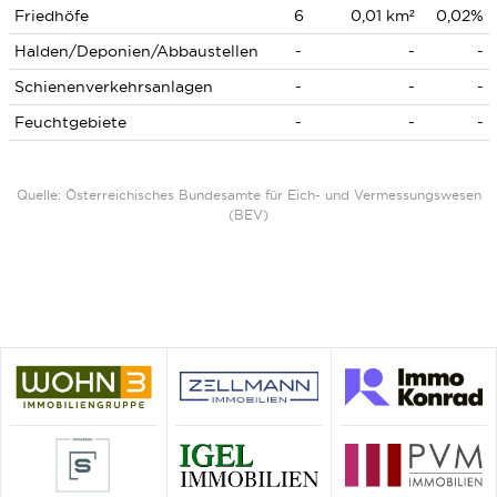
Friedhöfe
6
0,01 km²
0,02%
Halden/Deponien/Abbaustellen
-
-
-
Schienenverkehrsanlagen
-
-
-
Feuchtgebiete
-
-
-
Quelle: Österreichisches Bundesamte für Eich- und Vermessungswesen
(BEV)