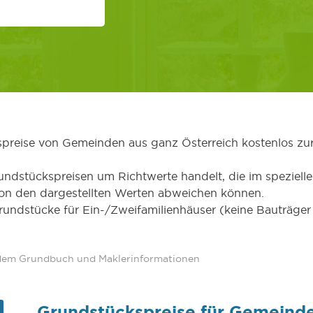
kspreise von Gemeinden aus ganz Österreich kostenlos zu
undstückspreisen um Richtwerte handelt, die im speziellen
von den dargestellten Werten abweichen können.
Grundstücke für Ein-/Zweifamilienhäuser (keine Bauträg
 dem Grundbuch und Maklerinformationen
Grundstückspreise für Gemeinde