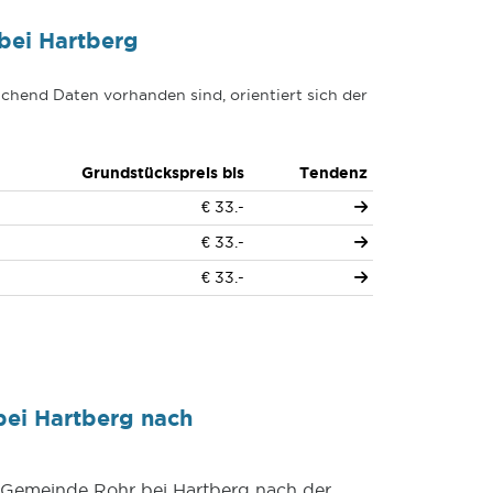
bei Hartberg
chend Daten vorhanden sind, orientiert sich der
Grundstückspreis bis
Tendenz
€ 33.-
€ 33.-
€ 33.-
bei Hartberg nach
r Gemeinde Rohr bei Hartberg nach der