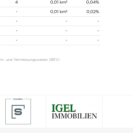
4
0,01 km²
0,04%
-
0,01 km²
0,02%
-
-
-
-
-
-
-
-
-
Eich- und Vermessungswesen (BEV)