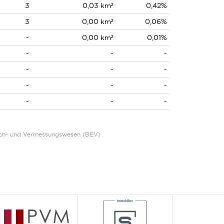
3
0,03 km²
0,42%
3
0,00 km²
0,06%
-
0,00 km²
0,01%
-
-
-
-
-
-
-
-
-
-
-
-
Eich- und Vermessungswesen (BEV)