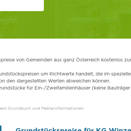
kspreise von Gemeinden aus ganz Österreich kostenlos zu
undstückspreisen um Richtwerte handelt, die im speziellen
von den dargestellten Werten abweichen können.
Grundstücke für Ein-/Zweifamilienhäuser (keine Bauträg
 dem Grundbuch und Maklerinformationen
Grundstückspreise für KG Winz