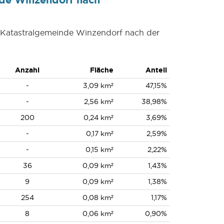
r Katastralgemeinde Winzendorf nach der
Anzahl
Fläche
Anteil
-
3,09 km²
47,15%
-
2,56 km²
38,98%
200
0,24 km²
3,69%
-
0,17 km²
2,59%
-
0,15 km²
2,22%
36
0,09 km²
1,43%
9
0,09 km²
1,38%
254
0,08 km²
1,17%
8
0,06 km²
0,90%