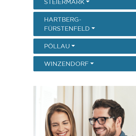
STEIERMARK
HARTBERG-
FÜRSTENFELD
PÖLLAU
WINZENDORF