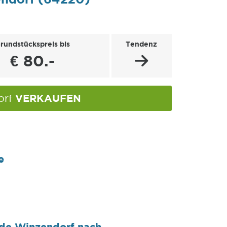
rundstückspreis bis
Tendenz
€ 80.-
VERKAUFEN
orf
e
nde Winzendorf nach