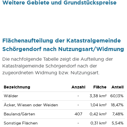
Weitere Gebiete und Grundstückspreise
Flächenaufteilung der Katastralgemeinde
Schörgendorf nach Nutzungsart/Widmung
Die nachfolgende Tabelle zeigt die Aufteilung der
Katastralgemeinde Schörgendorf nach der
zugeordneten Widmung bzw. Nutzungsart.
Bezeichnung
Anzahl
Fläche
Anteil
Wälder
-
3,38 km²
60,13%
Äcker, Wiesen oder Weiden
-
1,04 km²
18,47%
Bauland/Gärten
407
0,42 km²
7,48%
Sonstige Flächen
-
0,31 km²
5,54%