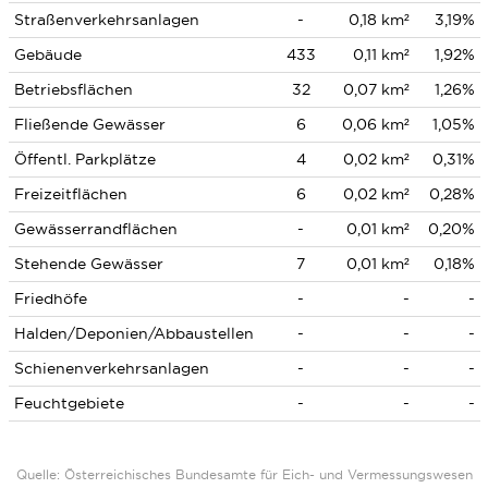
Straßenverkehrsanlagen
-
0,18 km²
3,19%
Gebäude
433
0,11 km²
1,92%
Betriebsflächen
32
0,07 km²
1,26%
Fließende Gewässer
6
0,06 km²
1,05%
Öffentl. Parkplätze
4
0,02 km²
0,31%
Freizeitflächen
6
0,02 km²
0,28%
Gewässerrandflächen
-
0,01 km²
0,20%
Stehende Gewässer
7
0,01 km²
0,18%
Friedhöfe
-
-
-
Halden/Deponien/Abbaustellen
-
-
-
Schienenverkehrsanlagen
-
-
-
Feuchtgebiete
-
-
-
Quelle: Österreichisches Bundesamte für Eich- und Vermessungswesen