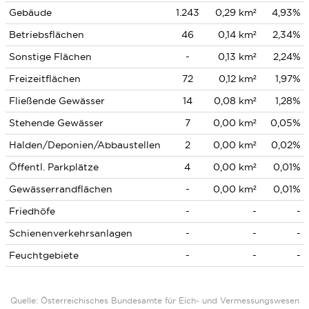
Gebäude
1.243
0,29 km²
4,93%
Betriebsflächen
46
0,14 km²
2,34%
Sonstige Flächen
-
0,13 km²
2,24%
Freizeitflächen
72
0,12 km²
1,97%
Fließende Gewässer
14
0,08 km²
1,28%
Stehende Gewässer
7
0,00 km²
0,05%
Halden/Deponien/Abbaustellen
2
0,00 km²
0,02%
Öffentl. Parkplätze
4
0,00 km²
0,01%
Gewässerrandflächen
-
0,00 km²
0,01%
Friedhöfe
-
-
-
Schienenverkehrsanlagen
-
-
-
Feuchtgebiete
-
-
-
Quelle: Österreichisches Bundesamte für Eich- und Vermessungswesen