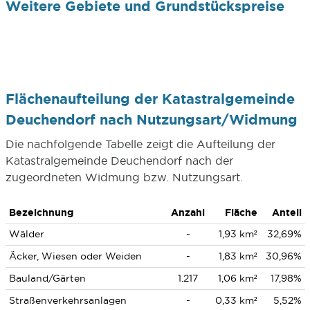
Weitere Gebiete und Grundstückspreise
Flächenaufteilung der Katastralgemeinde
Deuchendorf nach Nutzungsart/Widmung
Die nachfolgende Tabelle zeigt die Aufteilung der
Katastralgemeinde Deuchendorf nach der
zugeordneten Widmung bzw. Nutzungsart.
Bezeichnung
Anzahl
Fläche
Anteil
Wälder
-
1,93 km²
32,69%
Äcker, Wiesen oder Weiden
-
1,83 km²
30,96%
Bauland/Gärten
1.217
1,06 km²
17,98%
Straßenverkehrsanlagen
-
0,33 km²
5,52%