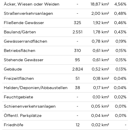
Äcker, Wiesen oder Weiden
-
18,87 km²
4,56%
Straßenverkehrsanlagen
-
2,00 km²
0,48%
Fließende Gewässer
325
1,92 km²
0,46%
Bauland/Gärten
2.551
1,78 km²
0,43%
Gewässerrandflächen
-
0,78 km²
0,19%
Betriebsflächen
310
0,61 km²
0,15%
Stehende Gewässer
95
0,61 km²
0,15%
Gebäude
2.824
0,52 km²
0,13%
Freizeitflächen
51
0,18 km²
0,04%
Halden/Deponien/Abbaustellen
38
0,17 km²
0,04%
Feuchtgebiete
-
0,10 km²
0,02%
Schienenverkehrsanlagen
-
0,05 km²
0,01%
Öffentl. Parkplätze
-
0,04 km²
0,01%
Friedhöfe
12
0,02 km²
-